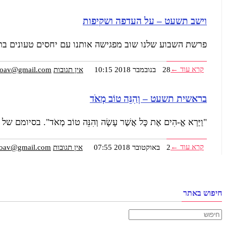
וישב תשעט – על העדפה ושקיפות
פרשת השבוע שלנו שוב מפגישה אותנו עם יחסים טעונים בתוך 
קרא עוד ←
28 בנובמבר 2018
10:15
אין תגובות
yoav@gmail.com
בראשית תשעט – וְהִנֵּה טוֹב מְאֹד
"וַיַּרְא אֱ-הִים אֶת כָּל אֲשֶׁר עָשָׂה וְהִנֵּה טוֹב מְאֹד".
קרא עוד ←
2 באוקטובר 2018
07:55
אין תגובות
yoav@gmail.com
חיפוש באתר