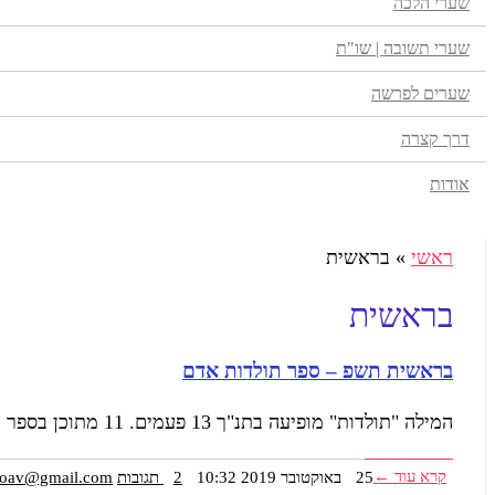
שערי הלכה
שערי תשובה | שו"ת
שערים לפרשה
דרך קצרה
אודות
ראשי
»
בראשית
בראשית
בראשית תשפ – ספר תולדות אדם
המילה "תולדות" מופיעה בתנ"ך 13 פעמים. 11 מתוכן בספר בראשית. תולדות השמים והארץ, תולדות נח, תולדות בני נח, תולדות שם,
קרא עוד ←
25 באוקטובר 2019
10:32
2 תגובות
yoav@gmail.com