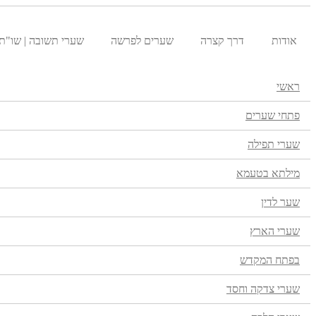
אודות
דרך קצרה
שערים לפרשה
שערי תשובה | שו"ת
ראשי
פתחי שערים
שערי תפילה
מילתא בטעמא
שער לדין
שערי הארץ
בפתח המקדש
שערי צדקה וחסד