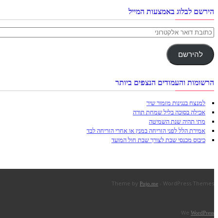
הירשם לבלוג באמצעות המייל
כתובת
דואר
אלקטרוני
להירשם
הרשומות והעמודים הנצפים ביותר
למנצח בנגינות מזמור שיר
אכילה בסוכה בליל שמחת תורה
מתי תהיה שנת השמיטה
אמירת הלל לפני הזריחה במנין או אחרי הזריחה לבד
כיבוס מכנסי שבת לצורך שבת חול המועד
Theme by
- WordPress Themes
Pojo.me
We
WordPress