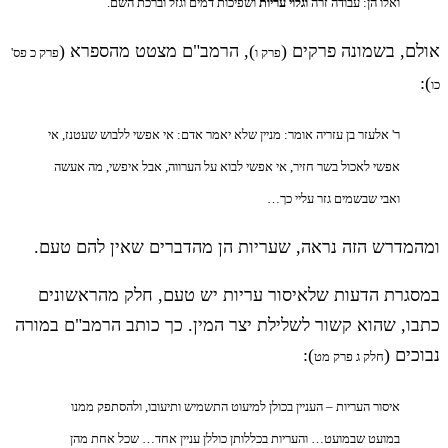
ואלו הן: עבודה זרה
וגלוי עריות
ושפיכות דמים וגזל וברכת השם.
אולם, בשמונה פרקים (
), הרמב"ם מצטט מהספרא (
פרק ו
פרק כ פס'
):
כו
ר' אלעזר בן עזריה אומר: מניין שלא יאמר אדם: אי אפשי ללבוש שעטנז, אי
אפשי לאכול בשר חזיר, אי אפשי לבוא על הערווה, אבל איפשי, מה אעשה
ואבי שבשמים גזר עליי כך…
ומהמדרש הזה נראה, שעריות הן מהדברים שאין להם טעם.
במסגרת הדעות שלאיסור עריות יש טעם, חלק מהראשונים
כתבו, שהוא קשור לשלילת יצר המין. כך כותב הרמב"ם במורה
נבוכים (
):
חלק ג פרק מט
איסור העריות – העניין בכולן למיעוט התשמיש ותיעובו, ולהסתפק ממנו
במועט שבמועט… והעריות בכללותן כוללן עניין אחד… שכל אחת מהן