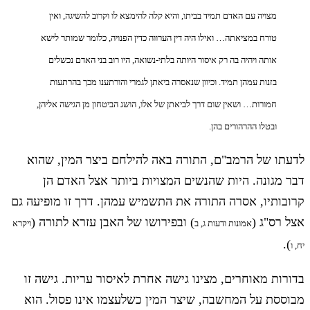
מצויה עם האדם תמיד בביתו, והיא קלה להימצא לו וקרוב להשיגה, ואין
טורח במציאתה… ואילו היה דין הערווה כדין הפנויה, כלומר שמותר לישא
אותה ויהיה בה רק איסור היותה בלתי-נשואה, היו רוב בני האדם נכשלים
בזנות עמהן תמיד. וכיוון שנאסרה ביאתן לגמרי והורתענו מכך בהרתעות
חמורות… ושאין שום דרך לביאתן של אלו, הושג הביטחון מן הגישה אליהן,
ובטלו ההרהורים בהן.
לדעתו של הרמב"ם, התורה באה להילחם ביצר המין, שהוא
דבר מגונה. היות שהנשים המצויות ביותר אצל האדם הן
קרובותיו, אסרה התורה את התשמיש עמהן. דרך זו מופיעה גם
אצל רס"ג (
) ובפירושו של האבן עזרא לתורה (
אמונות ודעות ג, ב
ויקרא
).
יח, ו
בדורות מאוחרים, מצינו גישה אחרת לאיסור עריות. גישה זו
מבוססת על המחשבה, שיצר המין כשלעצמו אינו פסול. הוא