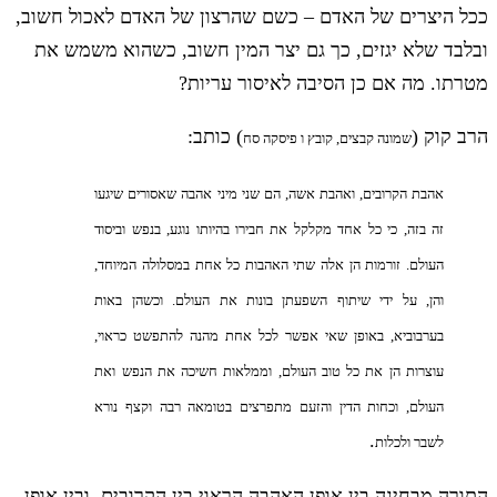
ככל היצרים של האדם – כשם שהרצון של האדם לאכול חשוב,
ובלבד שלא יגזים, כך גם יצר המין חשוב, כשהוא משמש את
מטרתו. מה אם כן הסיבה לאיסור עריות?
הרב קוק (
) כותב:
שמונה קבצים, קובץ ו פיסקה סח
אהבת הקרובים, ואהבת אשה, הם שני מיני אהבה שאסורים שיגעו
זה בזה, כי כל אחד מקלקל את חבירו בהיותו נוגע, בנפש וביסוד
העולם. זורמות הן אלה שתי האהבות כל אחת במסלולה המיוחד,
והן, על ידי שיתוף השפעתן בונות את העולם. וכשהן באות
בערבוביא, באופן שאי אפשר לכל אחת מהנה להתפשט כראוי,
עוצרות הן את כל טוב העולם, וממלאות חשיכה את הנפש ואת
העולם, וכחות הדין והזעם מתפרצים בטומאה רבה וקצף נורא
.
לשבר ולכלות
התורה מבחינה בין אופן האהבה הראוי בין הקרובים, ובין אופן