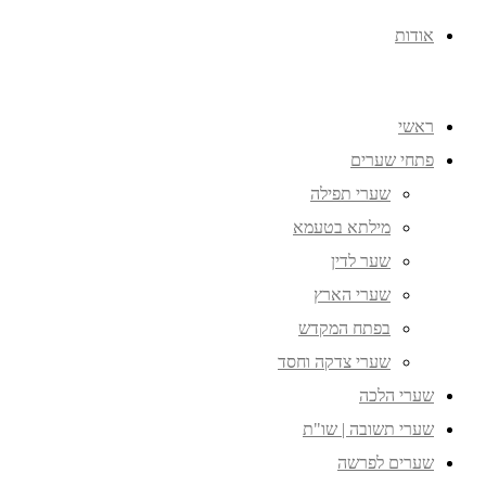
אודות
ראשי
פתחי שערים
שערי תפילה
מילתא בטעמא
שער לדין
שערי הארץ
בפתח המקדש
שערי צדקה וחסד
שערי הלכה
שערי תשובה | שו"ת
שערים לפרשה