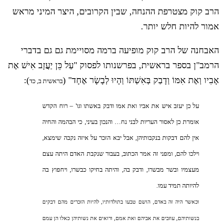
הרב קוק מצטרפת ההנחה, שבין הקרובים, היצר המיני מראש
אמור להיות חלש יותר.
האבחנה של הרב קוק מופיעה ברמה מסויימת גם גם בדברי
הרמב"ן בספר בראשית, בפרשנותו לפסוק "עַל כֵּן יַעֲזָב אִישׁ אֶת
אָבִיו וְאֶת אִמּוֹ וְדָבַק בְּאִשְׁתּוֹ וְהָיוּ לְבָשָׂר אֶחָד" (
):
בראשית ב, כד
על כן יעזב איש את אביו ואת אמו ודבק באשתו וגו' – רוח הקדש
אומרת כן לאסור העריות לבני נח… והנכון בעיני, כי הבהמה והחיה
אין להם דבקות בנקבותיהן, אבל יבא הזכר על איזה נקבה שימצא,
וילכו להם, ומפני זה אמר הכתוב, בעבור שנקבת האדם היתה עצם
מעצמיו ובשר מבשרו, ודבק בה, והיתה בחיקו כבשרו, ויחפוץ בה
להיותה תמיד עמו.
וכאשר היה זה באדם, הושם טבעו בתולדותיו, להיות הזכרים מהם דבקים
בנשותיהם, עוזבים את אביהם ואת אמם, ורואים את נשותיהן כאלו הן עמם