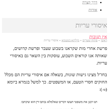
דרך קצרה
אודות
איסורי עריות
אין תגובות
ראשי
»
פתחו שערים
»
מילתא בטעמא
»
איסורי עריות
פרשת אחרי מות שקראנו בשבוע שעבר ופרשת קדושים,
שאותה אנו קוראים השבוע, עוסקות בין השאר גם באיסורי
עריות.
בחז"ל מצינו גישות שונות, בשאלה אם איסורי עריות הם מכלל
החוקים חסרי הטעם, או המשפטים. כך למשל בגמרא ביומא
):
(
סז:
תנו רבנן את משפטי תעשו דברים שאלמלא נכתבו דין הוא שיכתבו.