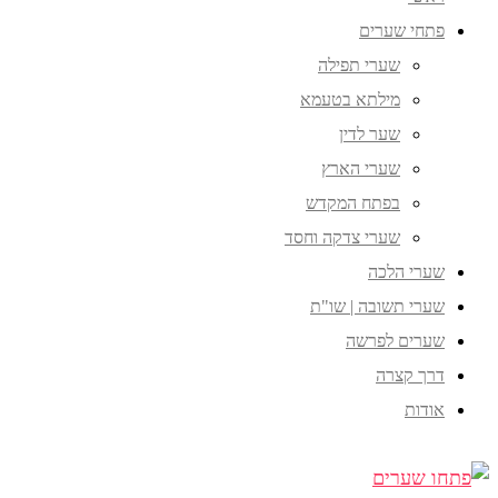
פתחי שערים
שערי תפילה
מילתא בטעמא
שער לדין
שערי הארץ
בפתח המקדש
שערי צדקה וחסד
שערי הלכה
שערי תשובה | שו"ת
שערים לפרשה
דרך קצרה
אודות