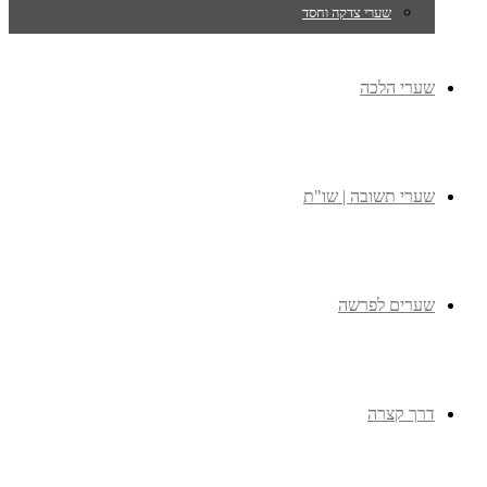
שערי צדקה וחסד
שערי הלכה
שערי תשובה | שו"ת
שערים לפרשה
דרך קצרה