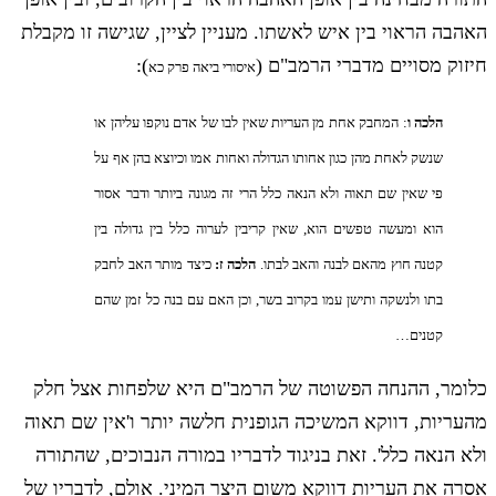
האהבה הראוי בין איש לאשתו. מעניין לציין, שגישה זו מקבלת
חיזוק מסויים מדברי הרמב"ם (
):
איסורי ביאה פרק כא
הלכה ו
: המחבק אחת מן העריות שאין לבו של אדם נוקפו עליהן או
שנשק לאחת מהן כגון אחותו הגדולה ואחות אמו וכיוצא בהן אף על
פי שאין שם תאוה ולא הנאה כלל הרי זה מגונה ביותר ודבר אסור
הוא ומעשה טפשים הוא, שאין קריבין לערוה כלל בין גדולה בין
קטנה חוץ מהאם לבנה והאב לבתו.
הלכה ז:
כיצד מותר האב לחבק
בתו ולנשקה ותישן עמו בקרוב בשר, וכן האם עם בנה כל זמן שהם
קטנים…
כלומר, ההנחה הפשוטה של הרמב"ם היא שלפחות אצל חלק
מהעריות, דווקא המשיכה הגופנית חלשה יותר ו'אין שם תאוה
ולא הנאה כלל'. זאת בניגוד לדבריו במורה הנבוכים, שהתורה
אסרה את העריות דווקא משום היצר המיני. אולם, לדבריו של