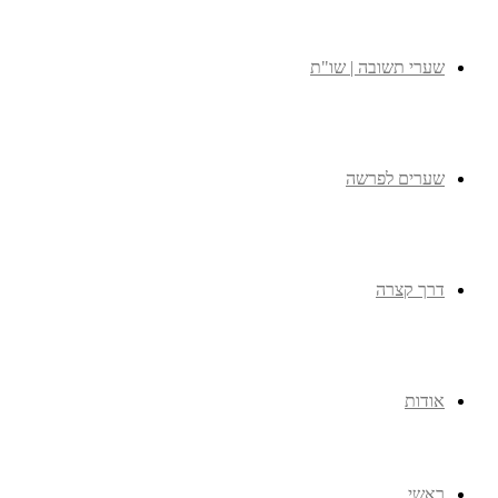
שערי תשובה | שו"ת
שערים לפרשה
דרך קצרה
אודות
ראשי