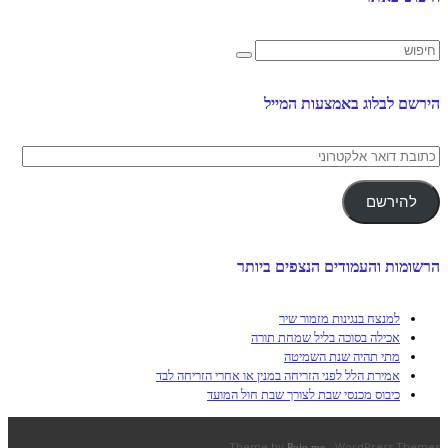
הירשם לבלוג באמצעות המייל
כתובת
דואר
אלקטרוני
להירשם
הרשומות והעמודים הנצפים ביותר
למנצח בנגינות מזמור שיר
אכילה בסוכה בליל שמחת תורה
מתי תהיה שנת השמיטה
אמירת הלל לפני הזריחה במנין או אחרי הזריחה לבד
כיבוס מכנסי שבת לצורך שבת חול המועד
Theme by
- WordPress Themes
Pojo.me