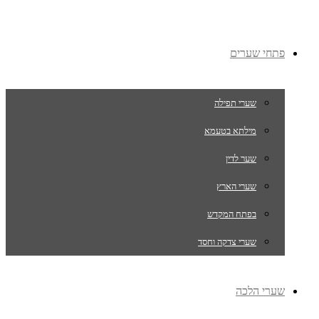
פתחי שערים
שערי תפילה
מילתא בטעמא
שער לדין
שערי הארץ
בפתח המקדש
שערי צדקה וחסד
שערי הלכה