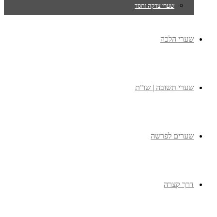
שערי צדקה וחסד
שערי הלכה
שערי תשובה | שו"ת
שערים לפרשה
דרך קצרה