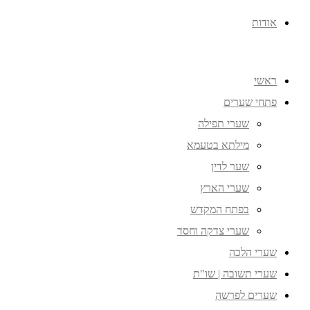
אודות
ראשי
פתחי שערים
שערי תפילה
מילתא בטעמא
שער לדין
שערי הארץ
בפתח המקדש
שערי צדקה וחסד
שערי הלכה
שערי תשובה | שו"ת
שערים לפרשה