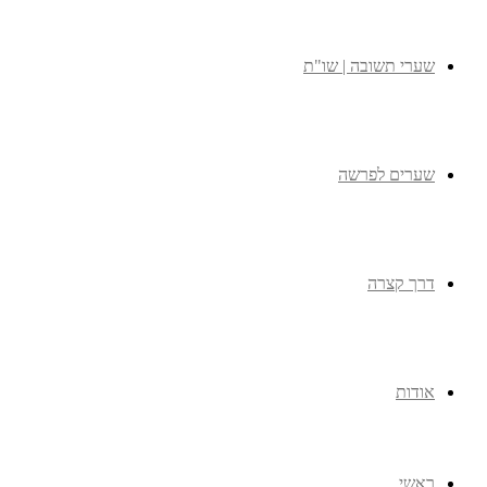
שערי תשובה | שו"ת
שערים לפרשה
דרך קצרה
אודות
ראשי