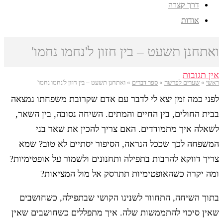
דרך קצרה
אודות
ואתחנן תשעט – בין חזון ל'נחמו נחמו'
אין תגובות
ראשי
»
שערים לפרשה
»
ספר דברים
»
ואתחנן תשעט – בין חזון ל'נחמו נחמו'
לפני כמה זמן יצא לי לדבר עם אדם שקרובת משפחתו נמצאה
בבית החולים, בין החיים והמתים. השיחה נסובה, בין השאר,
לשאלה איך מתמודדים. האם צריך להכין את שאר בני
המשפחה לכך שככל הנראה, הסיפור יסתיים לא טוב? שמא
צריך דווקא להרבות בתפילה ותחנונים ולשמור על אופטימיות?
ומה יקרה כשהאופטימיות תתרסק אל מול המציאות?
בתוך השיחה, התחוור לשנינו הקושי שבתפילה, כשחושבים
שאין סיכוי להתממשות שלה. איך מתפללים כשחושבים שאין