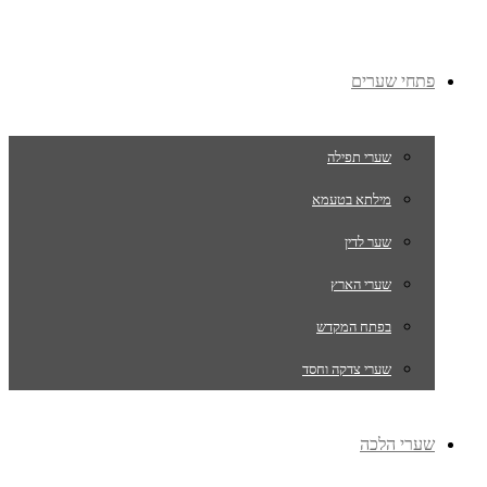
פתחי שערים
שערי תפילה
מילתא בטעמא
שער לדין
שערי הארץ
בפתח המקדש
שערי צדקה וחסד
שערי הלכה