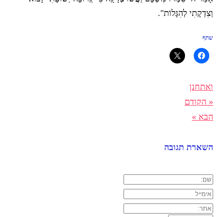
וְצִדְקָתִי לְהִגָּלוֹת".
שתף
ואתחנן
« הקודם
הבא »
השארת תגובה