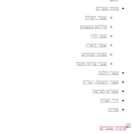
פתחי שערים
שערי תפילה
מילתא בטעמא
שער לדין
שערי הארץ
בפתח המקדש
שערי צדקה וחסד
שערי הלכה
שערי תשובה | שו"ת
שערים לפרשה
דרך קצרה
אודות