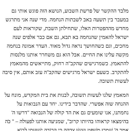
מלבד ההקשר של פרשת השבוע, הנושא הזה פוגש אותי גם
במעבר בין תשעה באב לשבתות הנחמה. מדי שנה אני מתרגש
מחדש מההפטרות האלו, שתחילתן השבת, שקוראות לעם
ישראל להאמין שהנחמה בא תבא, גם אם כבר אלפים שנה
מחכים, וגם כשהחושך נראה גדול מאוד. העדר אמונה בנחמה
מקשה עלינו את החיים. אבל הוא גם משחרר אותנו מלנסות
להתאמץ. כשמרגישים שהקב"ה רחוק, מתייאשים מהמאמץ
להתקרב. כשעם ישראל מרגישים שהקב"ה עזב אותם, אין סיבה
לעשות תשובה.
המאמץ שלנו לעשות תשובה, לבנות את בית המקדש, מונח על
ההנחה שזה אפשרי. שהדבר בידינו. יחד עם הנבואות על
נחמתנו, אנו שומעים גם את הד קולה של הנבואה "דרשו ה'
בהימצאו קראוהו בהיותו קרוב", שמניעה אותנו לפעולה – " כֹּה
אָמַר ה' שִׁמְרוּ מִשְׁפָּט וַעֲשׂוּ צְדָקָה כִּי קְרוֹבָה יְשׁוּעָתִי לָבוֹא