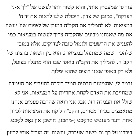
עוד פן שמעסיק אותי, והוא קשור יותר לפשט של "לך א-ני
הצדקה", במובן של צדק. היכולת שלנו לראות את יד ה'
במציאות. לא להמליך את הקב"ה במובן של לצפות שה' יעשה
את מה שאנחנו מבינים שהקב"ה צריך לעשות במציאות כמו
להעניש את הרשעים ולגמול טובה לצדיקים, אלא במובן
שלהכיר שמה שמתנהל במציאות, הוא בין השאר, ברצונו של
הקב"ה. להמליך את הקב"ה באופן שבו הוא מתגלה בפועל,
ולא רק באופן שאנו רוצים שהוא ימלוך.
נדמה לי, שהציונות הדתית תמיד ביכרה להעדיף את העמדה
שמחייבת את האדם לקחת אחריות על המציאות. אני לא
שולל את העמדה הזו. אבל אני רואה שהרבה פעמים אנחנו
מתאמצים בכיוון מסויים, והקב"ה לוקח את המציאות לכיוון
אחר. דער מענטש טראַכט (-מתכנן, חושב) און גאָט לאַכט.
דיברנו על כך גם בשנה שעברה, והשנה זה מוביל אותי לכיוון