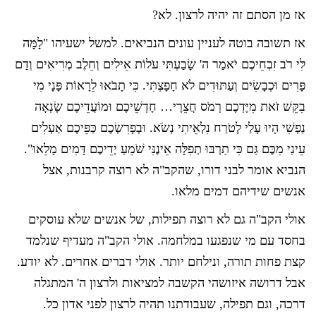
אז מן הסתם זה יהיה לרצון. לא?
אז תשובה בוטה לעניין עונים הנביאים. למשל ישעיהו "לָמָּה
לִּי רֹב זִבְחֵיכֶם יֹאמַר ה' שָׂבַעְתִּי עֹלוֹת אֵילִים וְחֵלֶב מְרִיאִים וְדַם
פָּרִים וּכְבָשִׂים וְעַתּוּדִים לֹא חָפָצְתִּי. כִּי תָבֹאוּ לֵרָאוֹת פָּנָי מִי
בִקֵּשׁ זֹאת מִיֶּדְכֶם רְמֹס חֲצֵרָי… חָדְשֵׁיכֶם וּמוֹעֲדֵיכֶם שָׂנְאָה
נַפְשִׁי הָיוּ עָלַי לָטֹרַח נִלְאֵיתִי נְשֹׂא. וּבְפָרִשְׂכֶם כַּפֵּיכֶם אַעְלִים
עֵינַי מִכֶּם גַּם כִּי תַרְבּוּ תְפִלָּה אֵינֶנִּי שֹׁמֵעַ יְדֵיכֶם דָּמִים מָלֵאוּ".
הנביא אומר לבני דורו, שהקב"ה לא רוצה קרבנות, אצל
אנשים שידיהם דמים מלאו.
אולי הקב"ה גם לא רוצה תפילות, של אנשים שלא עוסקים
בחסד עם מי שנפגעו במלחמה. אולי הקב"ה מעדיף שנלמד
קצת פחות תורה, ונילחם יותר. אולי דברים אחרים. לא יודע.
אבל דרושה איזושהי הקשבה למציאות ולרצון ה' המתגלה
דרכה, וגם תפילה, שעבודתנו תהיה לרצון לפני אדון כל.