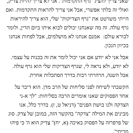
שאני צריך להציג "גרף התקדמות". אני לא צריך להיות צדיק,
ואולי זה בלתי אפשרי, אבל אני צריך להראות התקדמות. ואם
הייתי משרטט את "גרף הצדיקות" שלי, הוא צריך להיראות
גרף עולה. זה מה שאנחנו יכולים לבוא איתו ביום הדין, ולומר
לבורא עולם: אמנם אנחנו לא מושלמים, אבל לפחות אנחנו
בכיוון הנכון.
אבל אני לא יודע אם אני יכול לומר את זה בכנות על עצמי.
לא יודע, ולא נראה לי, שגרף הצדיקות שלי הוא גרף עולה.
אבל השנה, הרהרתי רבות בדרך הסתכלות אחרת.
הקשבתי לשיחה לפני סליחות של הרב מדן. הוא דיבר על
אחד הפסוקים שאנו אומרים הרבה בסליחות: "לך א-ני
הצדקה ולנו בושת הפנים" (דניאל ט, ז). בדרך כלל, אנו
מבינים את המילה "צדקה" בהקשר הזה, במובן של צדק. סוג
של פרפרזה על הפסוק באיכה (א, יח)" צַדִּיק הוּא ה' כִּי פִיהוּ
מָרִיתִי".