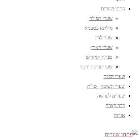
פתחי שערים
שערי תפילה
מילתא בטעמא
שער לדין
שערי הארץ
בפתח המקדש
שערי צדקה וחסד
שערי הלכה
שערי תשובה | שו"ת
שערים לפרשה
דרך קצרה
אודות