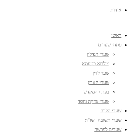
אודות
ראשי
פתחי שערים
שערי תפילה
מילתא בטעמא
שער לדין
שערי הארץ
בפתח המקדש
שערי צדקה וחסד
שערי הלכה
שערי תשובה | שו"ת
שערים לפרשה