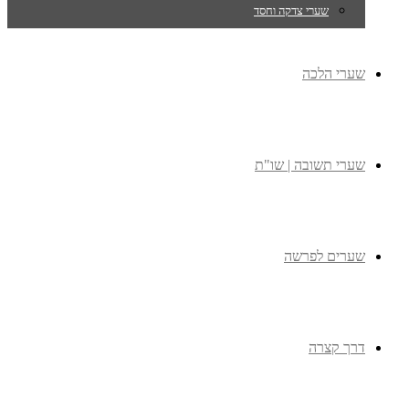
שערי צדקה וחסד
שערי הלכה
שערי תשובה | שו"ת
שערים לפרשה
דרך קצרה