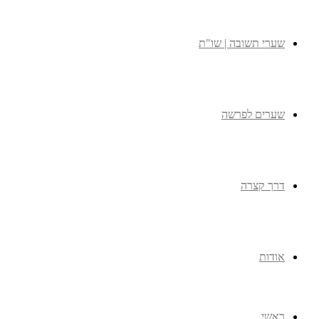
שערי תשובה | שו"ת
שערים לפרשה
דרך קצרה
אודות
ראשי