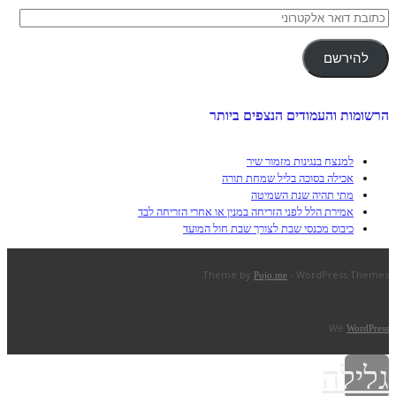
כתובת
דואר
אלקטרוני
להירשם
הרשומות והעמודים הנצפים ביותר
למנצח בנגינות מזמור שיר
אכילה בסוכה בליל שמחת תורה
מתי תהיה שנת השמיטה
אמירת הלל לפני הזריחה במנין או אחרי הזריחה לבד
כיבוס מכנסי שבת לצורך שבת חול המועד
Theme by
- WordPress Themes
Pojo.me
We
WordPress
גלילה