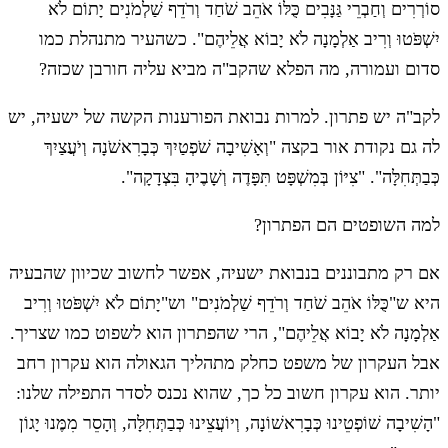
סוֹרְרִים וְחַבְרֵי גַּנָּבִים כֻּלּוֹ אֹהֵב שֹׁחַד וְרֹדֵף שַׁלְמֹנִים יָתוֹם לֹא
יִשְׁפֹּטוּ וְרִיב אַלְמָנָה לֹא יָבוֹא אֲלֵיהֶם". כשהעיר מתנהלת כמו
סדום ועמורה, מה הפלא שהקב"ה מביא עליה חורבן שכזה?
לקב"ה יש פתרון. למרות נבואת הפורענות הקשה של ישעיה, יש
לה גם נקודת אור בקצה "וְאָשִׁיבָה שֹׁפְטַיִךְ כְּבָרִאשֹׁנָה וְיֹעֲצַיִךְ
כְּבַתְּחִלָּה". "צִיּוֹן בְּמִשְׁפָּט תִּפָּדֶה וְשָׁבֶיהָ בִּצְדָקָה".
למה השופטים הם הפתרון?
אם רק מתבוננים בנבואת ישעיה, אפשר לחשוב שכיוון שהבעיה
היא ש"כֻּלּוֹ אֹהֵב שֹׁחַד וְרֹדֵף שַׁלְמֹנִים" וש"יָתוֹם לֹא יִשְׁפֹּטוּ וְרִיב
אַלְמָנָה לֹא יָבוֹא אֲלֵיהֶם", הרי שהפתרון הוא לשפוט כמו שצריך.
אבל העקרון של משפט כחלק מתהליך הגאולה הוא עקרון רחב
יותר. הוא עקרון חשוב כל כך, שהוא נכנס לסדר התפילה שלנו:
"הָשִׁיבָה שׁוֹפְטֵינוּ כְּבָרִאשׁוֹנָה, וְיוֹעֲצֵינוּ כְּבַתְּחִלָּה, וְהָסֵר מִמֶּנוּ יָגוֹן