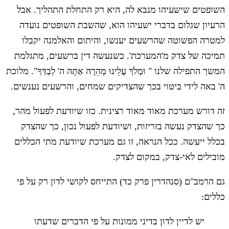
השופטים שישעיהו מנבא לה, היא רק התחלת התהליך. אבל
הרעיון שגלום בדברי ישעיהו הוא, שהשבת השופטים נועדה
למטרה הפשוטה שהרשעים יענשו, והיתום והאלמנה יקבלו
תמיכה של צדק מ'המערכת'. כשנעשה דין ברשעים, מתגלמת
המשך התפילה שלנו " וּמְלֹךְ עָלֵינוּ מְהֵרָה אַתָּה ה' לְבַדְּךָ". מלוכת
ה' באה לידי ביטוי בכך שהצדיקים שמחים, והרשעים נענשים.
זה דורש מערכת מאוד מאוד רצינית. כזו שיודעת לפעול מהר,
כך שהצדק נעשה בזריזות, ושיודעת לפעול נכון, כך שהצדק
בכלל ייעשה. ככל הנראה, זו גם מערכת שיודעת מתי הכללים
מובילים לאי-צדק, במקום לצדק.
גם הרמב"ם (סנהדרין פרק כד) התייחס לקושי לדון רק על פי
כללים:
יש לדיין לדון בדיני ממונות על פי הדברים שדעתו