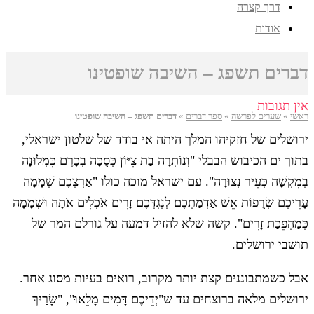
דרך קצרה
אודות
דברים תשפג – השיבה שופטינו
אין תגובות
ראשי
»
שערים לפרשה
»
ספר דברים
»
דברים תשפג – השיבה שופטינו
ירושלים של חזקיהו המלך היתה אי בודד של שלטון ישראלי,
בתוך ים הכיבוש הבבלי "וְנוֹתְרָה בַת צִיּוֹן כְּסֻכָּה בְכָרֶם כִּמְלוּנָה
בְמִקְשָׁה כְּעִיר נְצוּרָה". עם ישראל מוכה כולו "אַרְצְכֶם שְׁמָמָה
עָרֵיכֶם שְׂרֻפוֹת אֵשׁ אַדְמַתְכֶם לְנֶגְדְּכֶם זָרִים אֹכְלִים אֹתָהּ וּשְׁמָמָה
כְּמַהְפֵּכַת זָרִים". קשה שלא להזיל דמעה על גורלם המר של
תושבי ירושלים.
אבל כשמתבוננים קצת יותר מקרוב, רואים בעיות מסוג אחר.
ירושלים מלאה ברוצחים עד ש"יְדֵיכֶם דָּמִים מָלֵאוּ", "שָׂרַיִךְ