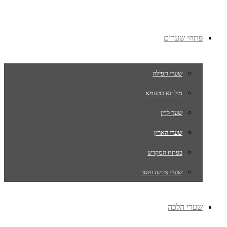
פתחי שערים
שערי תפילה
מילתא בטעמא
שער לדין
שערי הארץ
בפתח המקדש
שערי צדקה וחסד
שערי הלכה