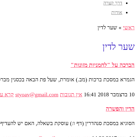
דרך קצרה
אודות
ראשי
»
שער לדין
שער לדין
הברכה על "לחמניות מזונות"
הגמרא במסכת ברכות (מב.) אומרת, שעל פת הבאה בכסנין מברכים
10 בדצמבר 2018
16:41
אין תגובות
styoav@gmail.com
קרא ע
הדין והפשרה
הסוגיא במסכת סנהדרין (דף ו:) עוסקת בשאלה, האם יש להעדיף א