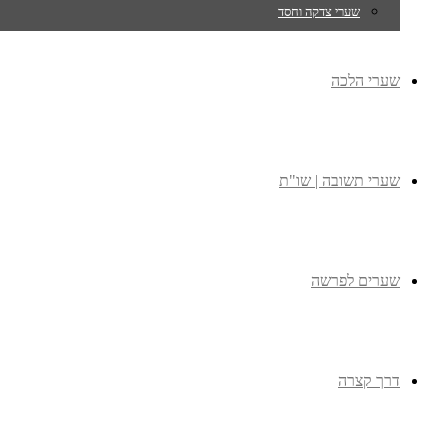
שערי צדקה וחסד
שערי הלכה
שערי תשובה | שו"ת
שערים לפרשה
דרך קצרה