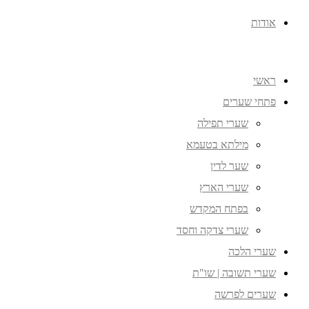
אודות
ראשי
פתחי שערים
שערי תפילה
מילתא בטעמא
שער לדין
שערי הארץ
בפתח המקדש
שערי צדקה וחסד
שערי הלכה
שערי תשובה | שו"ת
שערים לפרשה