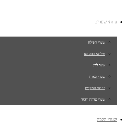
פתחי שערים
שערי תפילה
מילתא בטעמא
שער לדין
שערי הארץ
בפתח המקדש
שערי צדקה וחסד
שערי הלכה