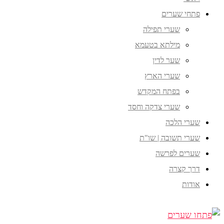
פתחי שערים
שערי תפילה
מילתא בטעמא
שער לדין
שערי הארץ
בפתח המקדש
שערי צדקה וחסד
שערי הלכה
שערי תשובה | שו"ת
שערים לפרשה
דרך קצרה
אודות