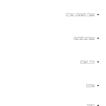
שערי תשובה | שו"ת
שערים לפרשה
דרך קצרה
אודות
ראשי